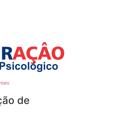
ntato
ção de